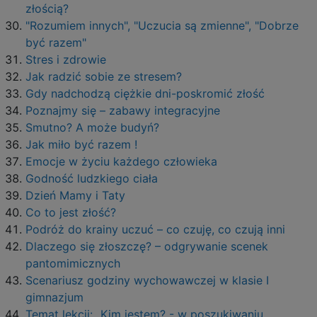
złością?
"Rozumiem innych", "Uczucia są zmienne", "Dobrze
być razem"
Stres i zdrowie
Jak radzić sobie ze stresem?
Gdy nadchodzą ciężkie dni-poskromić złość
Poznajmy się – zabawy integracyjne
Smutno? A może budyń?
Jak miło być razem !
Emocje w życiu każdego człowieka
Godność ludzkiego ciała
Dzień Mamy i Taty
Co to jest złość?
Podróż do krainy uczuć – co czuję, co czują inni
Dlaczego się złoszczę? – odgrywanie scenek
pantomimicznych
Scenariusz godziny wychowawczej w klasie I
gimnazjum
Temat lekcji: „Kim jestem? - w poszukiwaniu