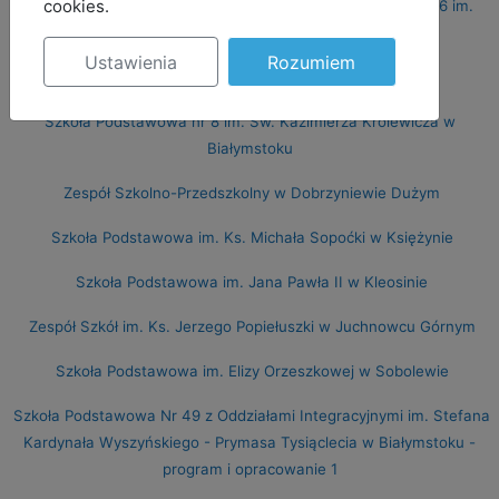
cookies.
Zespół Szkolno-Przedszkolny nr 1 Szkoła Podstawowa nr 16 im.
Tadeusza Kościuszki w Białymstoku
Ustawienia
Rozumiem
Prywatna Szkoła Podstawowa nr 1 w Białymstoku
Szkoła Podstawowa nr 8 im. Św. Kazimierza Królewicza w
Białymstoku
Zespół Szkolno-Przedszkolny w Dobrzyniewie Dużym
Szkoła Podstawowa im. Ks. Michała Sopoćki w Księżynie
Szkoła Podstawowa im. Jana Pawła II w Kleosinie
Zespół Szkół im. Ks. Jerzego Popiełuszki w Juchnowcu Górnym
Szkoła Podstawowa im. Elizy Orzeszkowej w Sobolewie
Szkoła Podstawowa Nr 49 z Oddziałami Integracyjnymi im. Stefana
Kardynała Wyszyńskiego - Prymasa Tysiąclecia w Białymstoku -
program i opracowanie 1