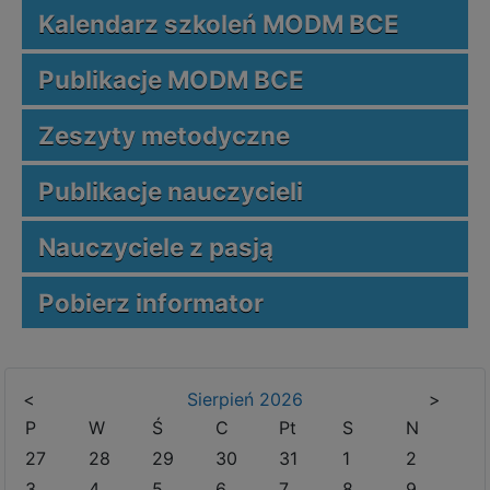
Kalendarz szkoleń MODM BCE
Publikacje MODM BCE
Zeszyty metodyczne
Publikacje nauczycieli
Nauczyciele z pasją
Pobierz informator
<
Sierpień
2026
>
P
W
Ś
C
Pt
S
N
27
28
29
30
31
1
2
3
4
5
6
7
8
9