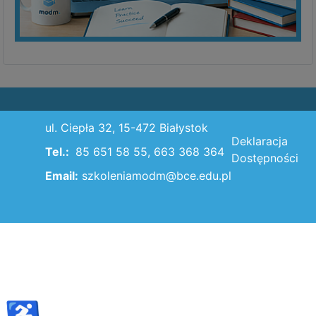
ul. Ciepła 32, 15-472 Białystok
Deklaracja
Tel.:
85 651 58 55, 663 368 364
Dostępności
Email:
szkoleniamodm@bce.edu.pl
♿