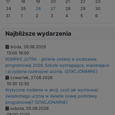
17
18
19
20
21
22
23
24
25
26
27
28
29
30
31
1
2
3
4
5
6
Najbliższe wydarzenia
środa, 26.08.2026
13:00
16:00
KOMPAS JUTRA - główne zmiany w podstawie
programowej 2026. Szkoła wymagająca, wspierająca
i przyjazna rozwojowi ucznia. (STACJONARNE)
czwartek, 27.08.2026
10:30
12:30
Krytyczne myślenie w akcji, czyli jak wychować
świadomego ucznia w świetle nowej podstawy
programowej? (STACJONARNE)
sobota, 05.09.2026
09:00
12:00