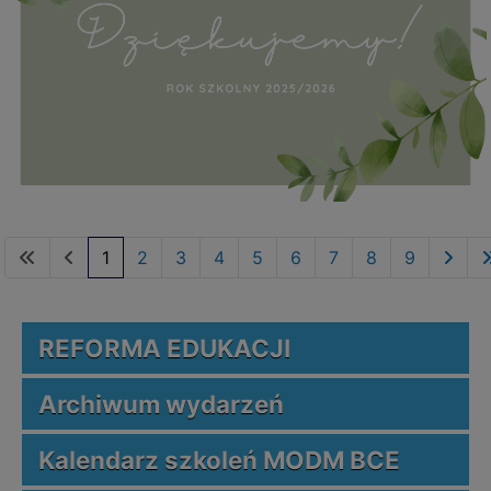
1
2
3
4
5
6
7
8
9
REFORMA EDUKACJI
Archiwum wydarzeń
Kalendarz szkoleń MODM BCE