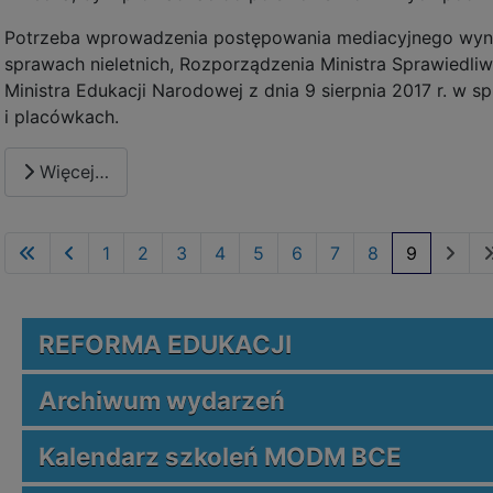
Potrzeba wprowadzenia postępowania mediacyjnego wynika
sprawach nieletnich, Rozporządzenia Ministra Sprawiedli
Ministra Edukacji Narodowej z dnia 9 sierpnia 2017 r. w 
i placówkach.
Więcej…
1
2
3
4
5
6
7
8
9
REFORMA EDUKACJI
Archiwum wydarzeń
Kalendarz szkoleń MODM BCE