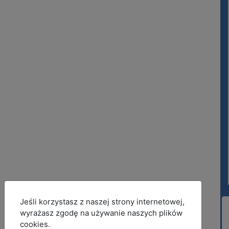
MOD_JBCOOKIES_LANG_HEADER_DEFAULT
Jeśli korzystasz z naszej strony internetowej,
wyrażasz zgodę na używanie naszych plików
cookies.