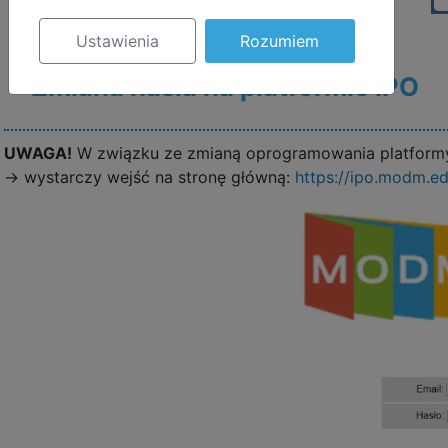
Ustawienia
Rozumiem
Zmiana hasła na platformie IPO
UWAGA!
W związku ze zmianą oprogramowania platformy I
-> wystarczy wejść na stronę główną:
https://ipo.modm.ed