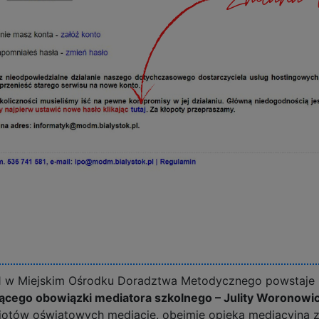
1 w Miejskim Ośrodku Doradztwa Metodycznego powstaje p
ącego obowiązki mediatora szkolnego – Julity Woronowic
iotów oświatowych mediacje, obejmie opieką mediacyjną z