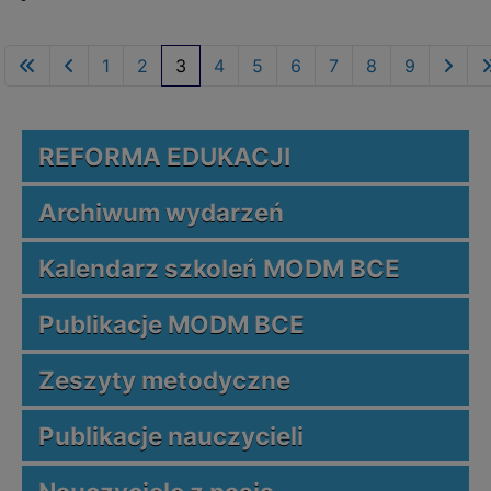
1
2
3
4
5
6
7
8
9
REFORMA EDUKACJI
Archiwum wydarzeń
Kalendarz szkoleń MODM BCE
Publikacje MODM BCE
Zeszyty metodyczne
Publikacje nauczycieli