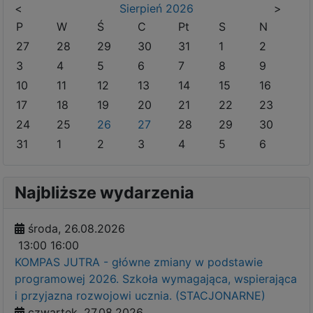
<
Sierpień
2026
>
P
W
Ś
C
Pt
S
N
27
28
29
30
31
1
2
3
4
5
6
7
8
9
10
11
12
13
14
15
16
17
18
19
20
21
22
23
24
25
26
27
28
29
30
31
1
2
3
4
5
6
Najbliższe wydarzenia
środa, 26.08.2026
13:00
16:00
KOMPAS JUTRA - główne zmiany w podstawie
programowej 2026. Szkoła wymagająca, wspierająca
i przyjazna rozwojowi ucznia. (STACJONARNE)
czwartek, 27.08.2026