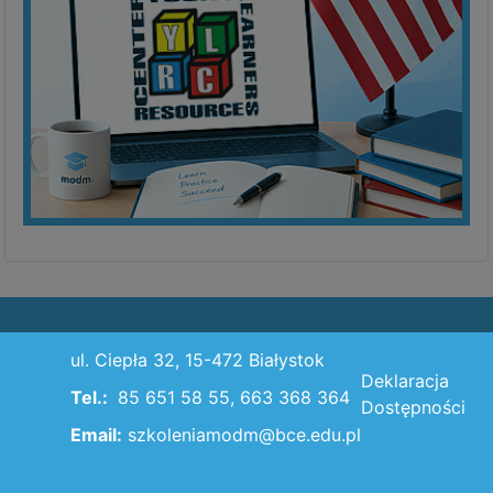
ul. Ciepła 32, 15-472 Białystok
Deklaracja
Tel.:
85 651 58 55, 663 368 364
Dostępności
Email:
szkoleniamodm@bce.edu.pl