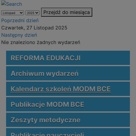
Przejdź do miesiąca
Poprzedni dzień
Czwartek, 27 Listopad 2025
Następny dzień
Nie znaleziono żadnych wydarzeń
REFORMA EDUKACJI
Archiwum wydarzeń
Kalendarz szkoleń MODM BCE
Publikacje MODM BCE
Zeszyty metodyczne
Publikacje nauczycieli