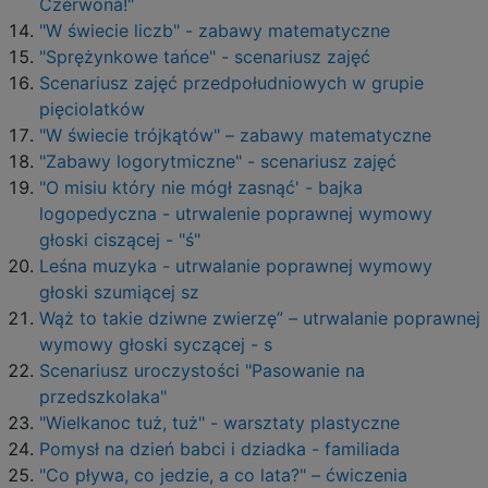
Czerwona!"
"W świecie liczb" - zabawy matematyczne
"Sprężynkowe tańce" - scenariusz zajęć
Scenariusz zajęć przedpołudniowych w grupie
pięciolatków
"W świecie trójkątów" – zabawy matematyczne
"Zabawy logorytmiczne" - scenariusz zajęć
"O misiu który nie mógł zasnąć' - bajka
logopedyczna - utrwalenie poprawnej wymowy
głoski ciszącej - "ś"
Leśna muzyka - utrwalanie poprawnej wymowy
głoski szumiącej sz
Wąż to takie dziwne zwierzę” – utrwalanie poprawnej
wymowy głoski syczącej - s
Scenariusz uroczystości "Pasowanie na
przedszkolaka"
"Wielkanoc tuż, tuż" - warsztaty plastyczne
Pomysł na dzień babci i dziadka - familiada
"Co pływa, co jedzie, a co lata?" – ćwiczenia