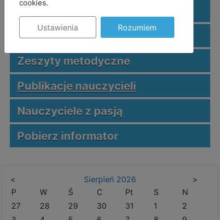
cookies.
Kalendarz szkoleń MODM BCE
Ustawienia
Rozumiem
Publikacje MODM BCE
Zeszyty metodyczne
Publikacje nauczycieli
Nauczyciele z pasją
Pobierz informator
<
Sierpień
2026
>
P
W
Ś
C
Pt
S
N
27
28
29
30
31
1
2
3
4
5
6
7
8
9