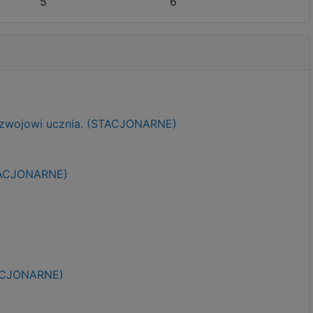
5
6
ozwojowi ucznia. (STACJONARNE)
STACJONARNE)
TACJONARNE)