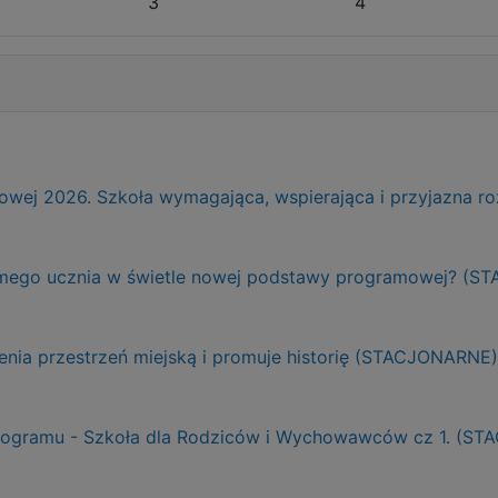
3
4
ej 2026. Szkoła wymagająca, wspierająca i przyjazna r
adomego ucznia w świetle nowej podstawy programowej? (
ienia przestrzeń miejską i promuje historię (STACJONARNE)
Programu - Szkoła dla Rodziców i Wychowawców cz 1. (S