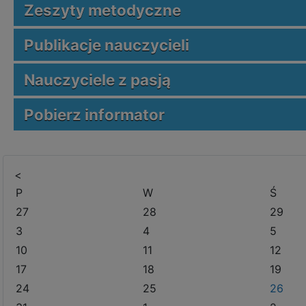
Zeszyty metodyczne
Publikacje nauczycieli
Nauczyciele z pasją
Pobierz informator
<
P
W
Ś
27
28
29
3
4
5
10
11
12
17
18
19
24
25
26