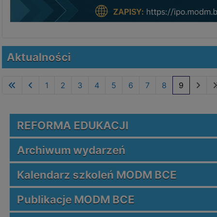
Aktualności
1
2
3
4
5
6
7
8
9
REFORMA EDUKACJI
Archiwum wydarzeń
Kalendarz szkoleń MODM BCE
Publikacje MODM BCE