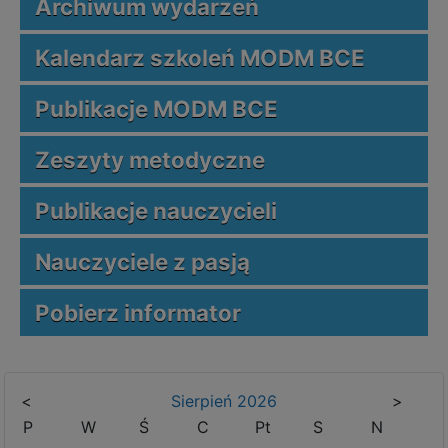
Archiwum wydarzeń
Kalendarz szkoleń MODM BCE
Publikacje MODM BCE
Zeszyty metodyczne
Publikacje nauczycieli
Nauczyciele z pasją
Pobierz informator
<
Sierpień
2026
>
P
W
Ś
C
Pt
S
N