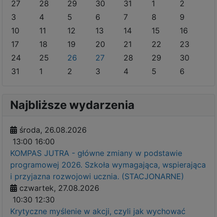
27
28
29
30
31
1
2
3
4
5
6
7
8
9
10
11
12
13
14
15
16
17
18
19
20
21
22
23
24
25
26
27
28
29
30
31
1
2
3
4
5
6
Najbliższe wydarzenia
środa, 26.08.2026
13:00
16:00
KOMPAS JUTRA - główne zmiany w podstawie
programowej 2026. Szkoła wymagająca, wspierająca
i przyjazna rozwojowi ucznia. (STACJONARNE)
czwartek, 27.08.2026
10:30
12:30
Krytyczne myślenie w akcji, czyli jak wychować