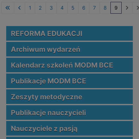
1
2
3
4
5
6
7
8
9
REFORMA EDUKACJI
Archiwum wydarzeń
Kalendarz szkoleń MODM BCE
Publikacje MODM BCE
Zeszyty metodyczne
Publikacje nauczycieli
Nauczyciele z pasją