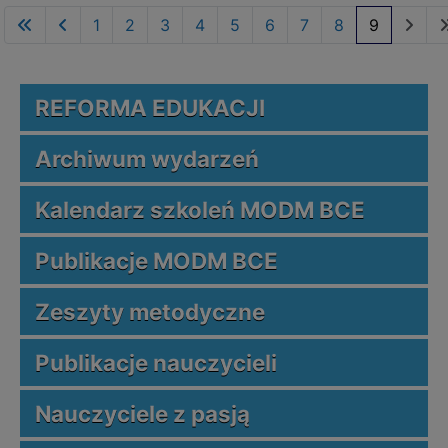
1
2
3
4
5
6
7
8
9
REFORMA EDUKACJI
Archiwum wydarzeń
Kalendarz szkoleń MODM BCE
Publikacje MODM BCE
Zeszyty metodyczne
Publikacje nauczycieli
Nauczyciele z pasją