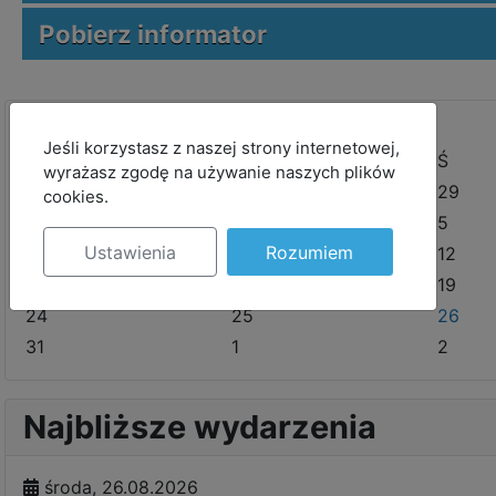
Pobierz informator
<
MOD_JBCOOKIES_LANG_HEADER_DEFAULT
Jeśli korzystasz z naszej strony internetowej,
P
W
Ś
wyrażasz zgodę na używanie naszych plików
27
28
29
cookies.
3
4
5
Ustawienia
Rozumiem
10
11
12
17
18
19
24
25
26
31
1
2
Najbliższe wydarzenia
środa, 26.08.2026