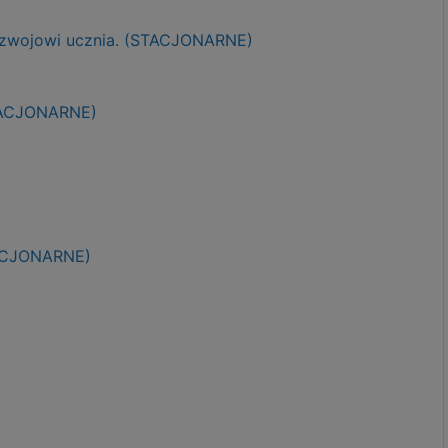
ozwojowi ucznia. (STACJONARNE)
STACJONARNE)
TACJONARNE)