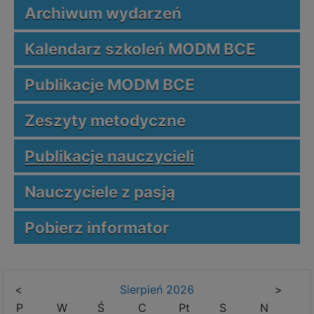
Archiwum wydarzeń
Kalendarz szkoleń MODM BCE
Publikacje MODM BCE
Zeszyty metodyczne
Publikacje nauczycieli
Nauczyciele z pasją
Pobierz informator
<
Sierpień
2026
>
P
W
Ś
C
Pt
S
N