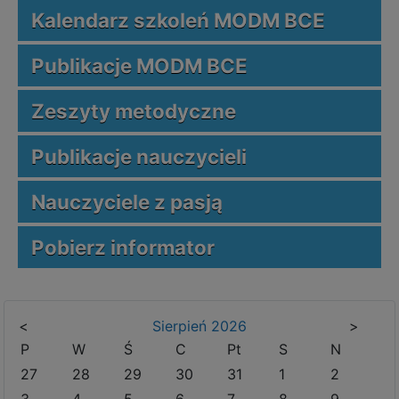
Kalendarz szkoleń MODM BCE
Publikacje MODM BCE
Zeszyty metodyczne
Publikacje nauczycieli
Nauczyciele z pasją
Pobierz informator
<
Sierpień
2026
>
P
W
Ś
C
Pt
S
N
27
28
29
30
31
1
2
3
4
5
6
7
8
9