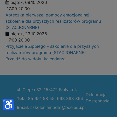
piątek, 09.10.2026
17:00
20:00
Apteczka pierwszej pomocy emocjonalnej -
szkolenie dla przyszłych realizatorów programu
(STACJONARNE)
piątek, 23.10.2026
17:00
20:00
Przyjaciele Zippiego - szkolenie dla przyszłych
realizatorów programu (STACJONARNE)
Przejdź do widoku kalendarza
ul. Ciepła 32, 15-472 Białystok
Deklaracja
Tel.:
85 651 58 55, 663 368 364
♿
Dostępności
Email:
szkoleniamodm@bce.edu.pl