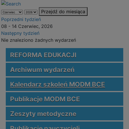
Przejdź do miesiąca
Poprzedni tydzień
08 - 14 Czerwiec, 2026
Następny tydzień
Nie znaleziono żadnych wydarzeń
REFORMA EDUKACJI
Archiwum wydarzeń
Kalendarz szkoleń MODM BCE
Publikacje MODM BCE
Zeszyty metodyczne
Publikacje nauczycieli