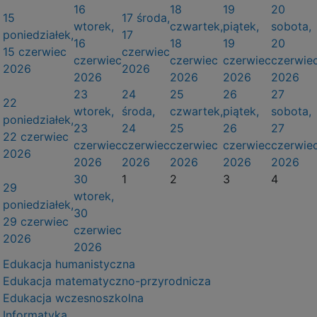
16
18
19
20
15
17
środa,
wtorek,
czwartek,
piątek,
sobota,
poniedziałek,
17
16
18
19
20
15 czerwiec
czerwiec
czerwiec
czerwiec
czerwiec
czerwie
2026
2026
2026
2026
2026
2026
23
24
25
26
27
22
wtorek,
środa,
czwartek,
piątek,
sobota,
poniedziałek,
23
24
25
26
27
22 czerwiec
czerwiec
czerwiec
czerwiec
czerwiec
czerwie
2026
2026
2026
2026
2026
2026
30
1
2
3
4
29
wtorek,
poniedziałek,
30
29 czerwiec
czerwiec
2026
2026
Edukacja humanistyczna
Edukacja matematyczno-przyrodnicza
Edukacja wczesnoszkolna
Informatyka