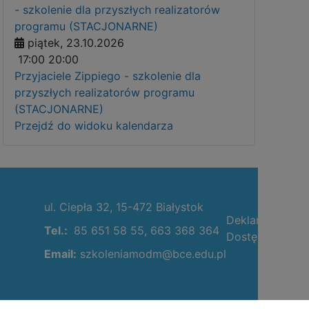
- szkolenie dla przyszłych realizatorów
programu (STACJONARNE)
piątek, 23.10.2026
17:00
20:00
Przyjaciele Zippiego - szkolenie dla
przyszłych realizatorów programu
(STACJONARNE)
Przejdź do widoku kalendarza
ul. Ciepła 32, 15-472 Białystok
Deklaracja
Tel.:
85 651 58 55, 663 368 364
Dostępności
Email:
szkoleniamodm@bce.edu.pl