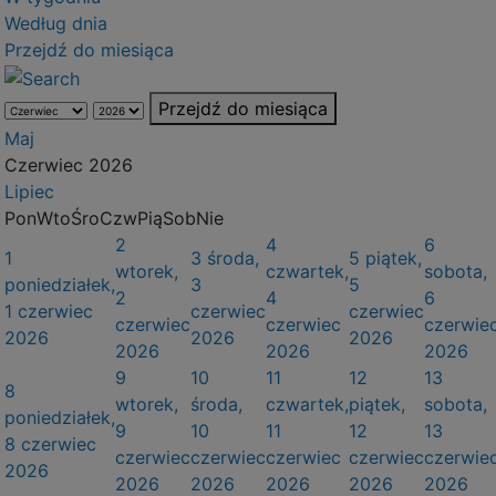
Według dnia
Przejdź do miesiąca
Przejdź do miesiąca
Maj
Czerwiec 2026
Lipiec
Pon
Wto
Śro
Czw
Pią
Sob
Nie
2
4
6
1
3
środa,
5
piątek,
wtorek,
czwartek,
sobota,
poniedziałek,
3
5
2
4
6
1 czerwiec
czerwiec
czerwiec
czerwiec
czerwiec
czerwie
2026
2026
2026
2026
2026
2026
9
10
11
12
13
8
wtorek,
środa,
czwartek,
piątek,
sobota,
poniedziałek,
9
10
11
12
13
8 czerwiec
czerwiec
czerwiec
czerwiec
czerwiec
czerwie
2026
2026
2026
2026
2026
2026