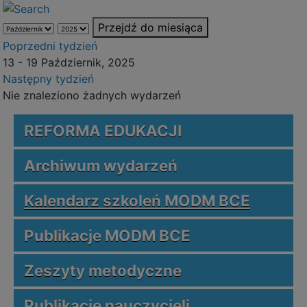
Przejdź do miesiąca
Poprzedni tydzień
13 - 19 Październik, 2025
Następny tydzień
Nie znaleziono żadnych wydarzeń
REFORMA EDUKACJI
Archiwum wydarzeń
Kalendarz szkoleń MODM BCE
Publikacje MODM BCE
Zeszyty metodyczne
Publikacje nauczycieli