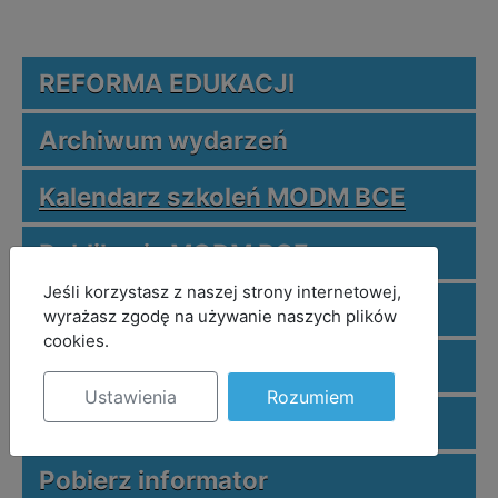
REFORMA EDUKACJI
Archiwum wydarzeń
Kalendarz szkoleń MODM BCE
Publikacje MODM BCE
MOD_JBCOOKIES_LANG_HEADER_DEFAULT
Jeśli korzystasz z naszej strony internetowej,
Zeszyty metodyczne
wyrażasz zgodę na używanie naszych plików
cookies.
Publikacje nauczycieli
Ustawienia
Rozumiem
Nauczyciele z pasją
Pobierz informator