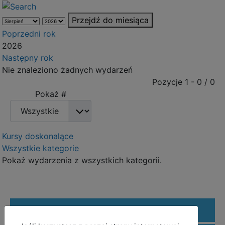
Przejdź do miesiąca
Poprzedni rok
2026
Następny rok
Nie znaleziono żadnych wydarzeń
Pagination List Limit
Pozycje 1 - 0 / 0
Pokaż #
Kursy doskonalące
Wszystkie kategorie
Pokaż wydarzenia z wszystkich kategorii.
REFORMA EDUKACJI