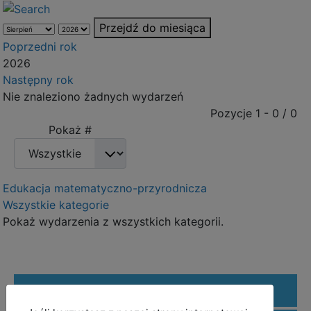
Przejdź do miesiąca
Poprzedni rok
2026
Następny rok
Nie znaleziono żadnych wydarzeń
Pagination List Limit
Pozycje 1 - 0 / 0
Pokaż #
Edukacja matematyczno-przyrodnicza
Wszystkie kategorie
Pokaż wydarzenia z wszystkich kategorii.
REFORMA EDUKACJI