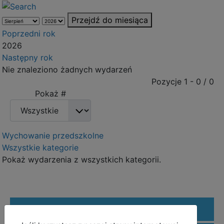
Przejdź do miesiąca
Poprzedni rok
2026
Następny rok
Nie znaleziono żadnych wydarzeń
Pagination List Limit
Pozycje 1 - 0 / 0
Pokaż #
Wychowanie przedszkolne
Wszystkie kategorie
Pokaż wydarzenia z wszystkich kategorii.
REFORMA EDUKACJI