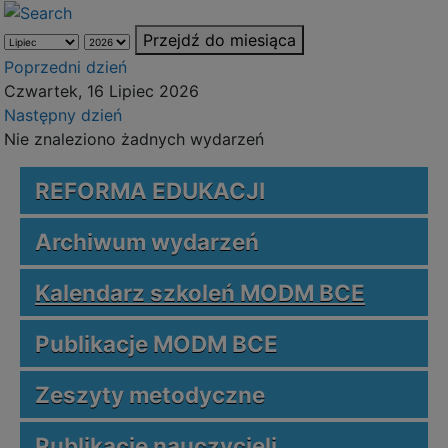
Przejdź do miesiąca
Poprzedni dzień
Czwartek, 16 Lipiec 2026
Następny dzień
Nie znaleziono żadnych wydarzeń
REFORMA EDUKACJI
Archiwum wydarzeń
Kalendarz szkoleń MODM BCE
Publikacje MODM BCE
Zeszyty metodyczne
Publikacje nauczycieli