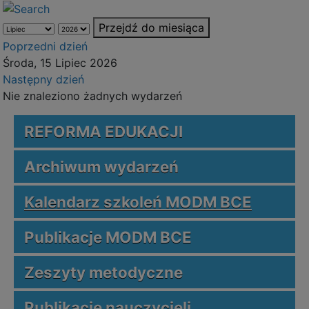
Przejdź do miesiąca
Poprzedni dzień
Środa, 15 Lipiec 2026
Następny dzień
Nie znaleziono żadnych wydarzeń
REFORMA EDUKACJI
Archiwum wydarzeń
Kalendarz szkoleń MODM BCE
Publikacje MODM BCE
Zeszyty metodyczne
Publikacje nauczycieli