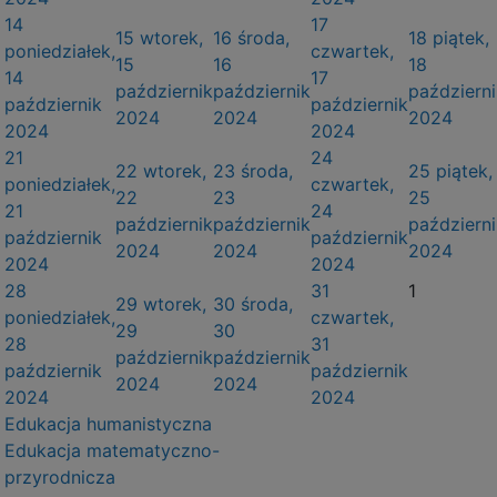
14
17
15
wtorek,
16
środa,
18
piątek,
poniedziałek,
czwartek,
15
16
18
14
17
październik
październik
październi
październik
październik
2024
2024
2024
2024
2024
21
24
22
wtorek,
23
środa,
25
piątek,
poniedziałek,
czwartek,
22
23
25
21
24
październik
październik
październi
październik
październik
2024
2024
2024
2024
2024
28
31
1
29
wtorek,
30
środa,
poniedziałek,
czwartek,
29
30
28
31
październik
październik
październik
październik
2024
2024
2024
2024
Edukacja humanistyczna
Edukacja matematyczno-
przyrodnicza