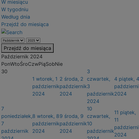
W miesiącu
W tygodniu
Według dnia
Przejdź do miesiąca
Przejdź do miesiąca
Październik 2024
Pon
Wto
Śro
Czw
Pią
Sob
Nie
30
3
1
wtorek, 1
2
środa, 2
czwartek,
4
piątek, 
październik
październik
3
październi
2024
2024
październik
2024
2024
7
10
11
piątek,
poniedziałek,
8
wtorek, 8
9
środa, 9
czwartek,
11
7
październik
październik
10
październi
październik
2024
2024
październik
2024
2024
2024