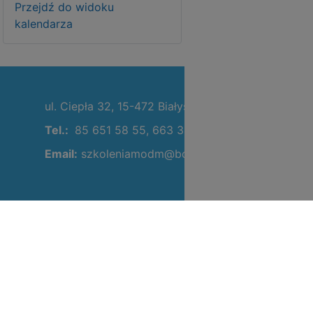
Przejdź do widoku
kalendarza
ul. Ciepła 32, 15-472 Białystok
Deklaracja
Tel.:
85 651 58 55, 663 368 364
Dostępności
Email:
szkoleniamodm@bce.edu.pl