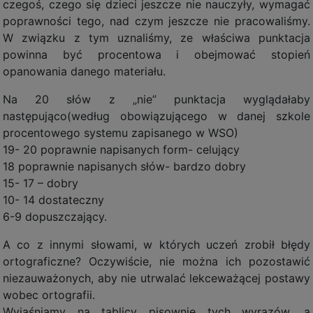
czegoś, czego się dzieci jeszcze nie nauczyły, wymagać
poprawności tego, nad czym jeszcze nie pracowaliśmy.
W związku z tym uznaliśmy, ze właściwa punktacja
powinna być procentowa i obejmować stopień
opanowania danego materiału.
Na 20 słów z „nie” punktacja wyglądałaby
następująco(według obowiązującego w danej szkole
procentowego systemu zapisanego w WSO)
19- 20 poprawnie napisanych form- celujący
18 poprawnie napisanych słów- bardzo dobry
15- 17 – dobry
10- 14 dostateczny
6-9 dopuszczający.
A co z innymi słowami, w których uczeń zrobił błędy
ortograficzne? Oczywiście, nie można ich pozostawić
niezauważonych, aby nie utrwalać lekceważącej postawy
wobec ortografii.
Wyjaśniamy na tablicy pisownię tych wyrazów, a