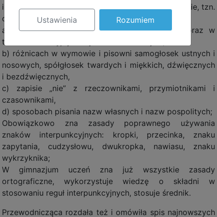
interpunkcyjną, ale jeszcze w ograniczonym zakresie, tzn.
opiera się na wiedzy o:
Ustawienia
Rozumiem
a) wymianie głosek w wyrazach pokrewnych oraz w
tematach fleksyjnych wyrazów odmiennych,
b) różnicach w wymowie i pisowni samogłosek ustnych i
nosowych, spółgłosek twardych i miękkich, dźwięcznych
i bezdźwięcznych,
c) zapisie „nie” z rzeczownikami, przymiotnikami i
czasownikami,
d) sposobach pisania nazw własnych i nazw pospolitych;
Obowiązkowo zna zasady poprawnego używania
znaków interpunkcyjnych: kropki, przecinka, znaku
zapytania, cudzysłowu, dwukropka, nawiasu, znaku
wykrzyknika;
W gimnazjum uczeń zna już wszystkie zasady
ortograficzne, wykorzystuje wiedzę o składni w
stosowaniu reguł interpunkcyjnych, stosuje średnik.
Przewodnicząca rozdała też i omówiła spis najnowszych