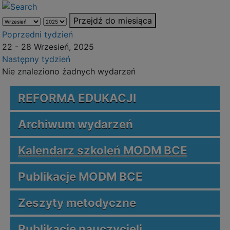
Przejdź do miesiąca
Poprzedni tydzień
22 - 28 Wrzesień, 2025
Następny tydzień
Nie znaleziono żadnych wydarzeń
REFORMA EDUKACJI
Archiwum wydarzeń
Kalendarz szkoleń MODM BCE
Publikacje MODM BCE
Zeszyty metodyczne
Publikacje nauczycieli