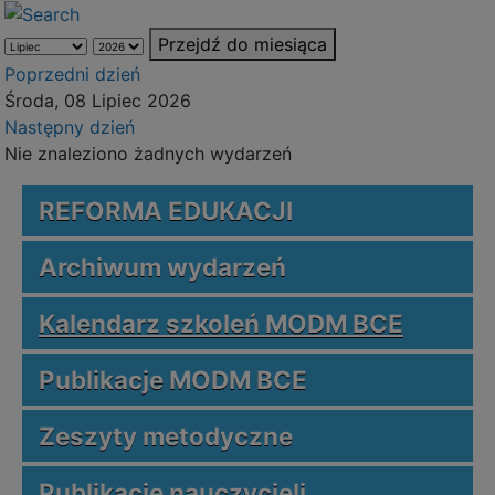
Przejdź do miesiąca
Poprzedni dzień
Środa, 08 Lipiec 2026
Następny dzień
Nie znaleziono żadnych wydarzeń
REFORMA EDUKACJI
Archiwum wydarzeń
Kalendarz szkoleń MODM BCE
Publikacje MODM BCE
Zeszyty metodyczne
Publikacje nauczycieli