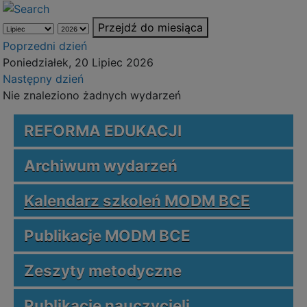
Przejdź do miesiąca
Poprzedni dzień
Poniedziałek, 20 Lipiec 2026
Następny dzień
Nie znaleziono żadnych wydarzeń
REFORMA EDUKACJI
Archiwum wydarzeń
Kalendarz szkoleń MODM BCE
Publikacje MODM BCE
Zeszyty metodyczne
Publikacje nauczycieli