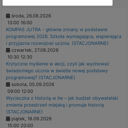
Najbliższe wydarzenia
środa, 26.08.2026
13:00
16:00
KOMPAS JUTRA - główne zmiany w podstawie
programowej 2026. Szkoła wymagająca, wspierająca
i przyjazna rozwojowi ucznia. (STACJONARNE)
czwartek, 27.08.2026
10:30
12:30
Krytyczne myślenie w akcji, czyli jak wychować
świadomego ucznia w świetle nowej podstawy
programowej? (STACJONARNE)
sobota, 05.09.2026
09:00
12:00
Wycieczka z historią w tle – jak budżet obywatelski
zmienia przestrzeń miejską i promuje historię
(STACJONARNE)
piątek, 18.09.2026
15:00
20:00