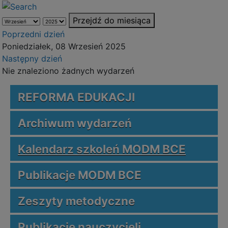
Przejdź do miesiąca
Poprzedni dzień
Poniedziałek, 08 Wrzesień 2025
Następny dzień
Nie znaleziono żadnych wydarzeń
REFORMA EDUKACJI
Archiwum wydarzeń
Kalendarz szkoleń MODM BCE
Publikacje MODM BCE
Zeszyty metodyczne
Publikacje nauczycieli