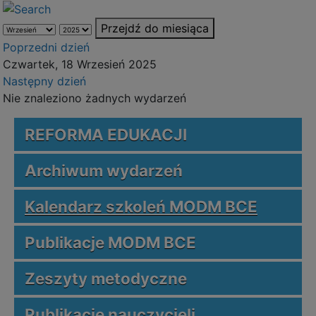
Przejdź do miesiąca
Poprzedni dzień
Czwartek, 18 Wrzesień 2025
Następny dzień
Nie znaleziono żadnych wydarzeń
REFORMA EDUKACJI
Archiwum wydarzeń
Kalendarz szkoleń MODM BCE
Publikacje MODM BCE
Zeszyty metodyczne
Publikacje nauczycieli