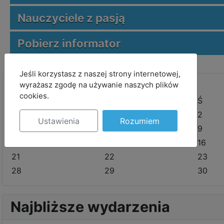
Nauczyciele z pasją
Pobierz informator
MOD_JBCOOKIES_LANG_HEADER_DEFAULT
Jeśli korzystasz z naszej strony internetowej,
wyrażasz zgodę na używanie naszych plików
<
cookies.
P
W
Ś
30
1
2
Ustawienia
Rozumiem
7
8
9
14
15
16
21
22
23
28
29
30
Najbliższe wydarzenia