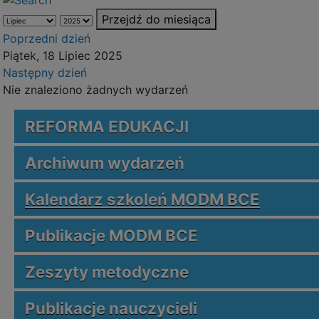
Przejdź do miesiąca
Poprzedni dzień
Piątek, 18 Lipiec 2025
Następny dzień
Nie znaleziono żadnych wydarzeń
REFORMA EDUKACJI
Archiwum wydarzeń
Kalendarz szkoleń MODM BCE
Publikacje MODM BCE
Zeszyty metodyczne
Publikacje nauczycieli