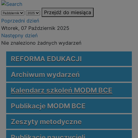
Przejdź do miesiąca
Poprzedni dzień
Wtorek, 07 Październik 2025
Następny dzień
Nie znaleziono żadnych wydarzeń
REFORMA EDUKACJI
Archiwum wydarzeń
Kalendarz szkoleń MODM BCE
Publikacje MODM BCE
Zeszyty metodyczne
Publikacje nauczycieli