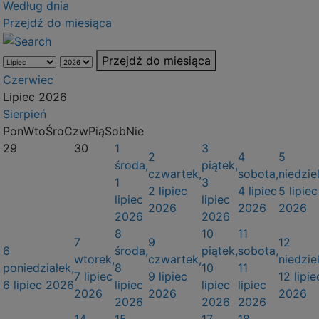
Według dnia
Przejdź do miesiąca
Przejdź do miesiąca
Czerwiec
Lipiec 2026
Sierpień
Pon
Wto
Śro
Czw
Pią
Sob
Nie
29
30
1
3
2
4
5
środa,
piątek,
czwartek,
sobota,
niedziel
1
3
2 lipiec
4 lipiec
5 lipiec
lipiec
lipiec
2026
2026
2026
2026
2026
8
10
11
7
9
12
6
środa,
piątek,
sobota,
wtorek,
czwartek,
niedziel
poniedziałek,
8
10
11
7 lipiec
9 lipiec
12 lipie
6 lipiec 2026
lipiec
lipiec
lipiec
2026
2026
2026
2026
2026
2026
14
15
17
18