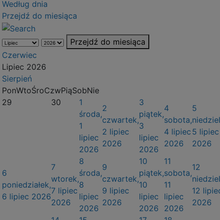
Według dnia
Przejdź do miesiąca
Przejdź do miesiąca
Czerwiec
Lipiec 2026
Sierpień
Pon
Wto
Śro
Czw
Pią
Sob
Nie
29
30
1
3
2
4
5
środa,
piątek,
czwartek,
sobota,
niedziel
1
3
2 lipiec
4 lipiec
5 lipiec
lipiec
lipiec
2026
2026
2026
2026
2026
8
10
11
7
9
12
6
środa,
piątek,
sobota,
wtorek,
czwartek,
niedziel
poniedziałek,
8
10
11
7 lipiec
9 lipiec
12 lipie
6 lipiec 2026
lipiec
lipiec
lipiec
2026
2026
2026
2026
2026
2026
14
15
17
18