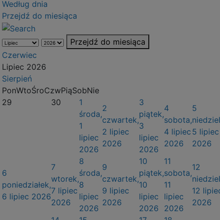
Według dnia
Przejdź do miesiąca
Przejdź do miesiąca
Czerwiec
Lipiec 2026
Sierpień
Pon
Wto
Śro
Czw
Pią
Sob
Nie
29
30
1
3
2
4
5
środa,
piątek,
czwartek,
sobota,
niedziel
1
3
2 lipiec
4 lipiec
5 lipiec
lipiec
lipiec
2026
2026
2026
2026
2026
8
10
11
7
9
12
6
środa,
piątek,
sobota,
wtorek,
czwartek,
niedziel
poniedziałek,
8
10
11
7 lipiec
9 lipiec
12 lipie
6 lipiec 2026
lipiec
lipiec
lipiec
2026
2026
2026
2026
2026
2026
14
15
17
18