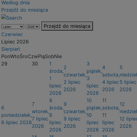
Według dnia
Przejdź do miesiąca
Przejdź do miesiąca
Czerwiec
Lipiec 2026
Sierpień
Pon
Wto
Śro
Czw
Pią
Sob
Nie
29
30
1
3
2
4
5
środa,
piątek,
czwartek,
sobota,
niedziel
1
3
2 lipiec
4 lipiec
5 lipiec
lipiec
lipiec
2026
2026
2026
2026
2026
8
10
11
7
9
12
6
środa,
piątek,
sobota,
wtorek,
czwartek,
niedziel
poniedziałek,
8
10
11
7 lipiec
9 lipiec
12 lipie
6 lipiec 2026
lipiec
lipiec
lipiec
2026
2026
2026
2026
2026
2026
14
15
17
18