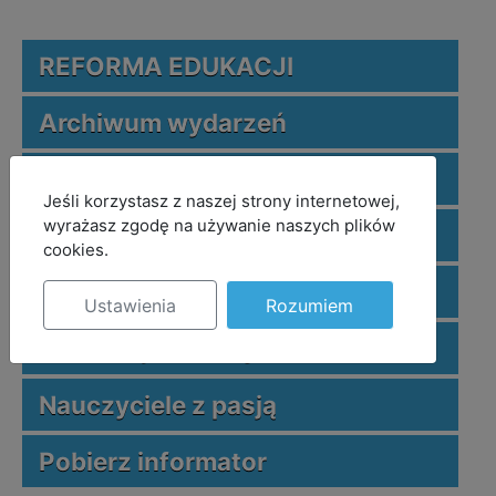
REFORMA EDUKACJI
Archiwum wydarzeń
Kalendarz szkoleń MODM BCE
MOD_JBCOOKIES_LANG_HEADER_DEFAULT
Jeśli korzystasz z naszej strony internetowej,
wyrażasz zgodę na używanie naszych plików
Publikacje MODM BCE
cookies.
Zeszyty metodyczne
Ustawienia
Rozumiem
Publikacje nauczycieli
Nauczyciele z pasją
Pobierz informator