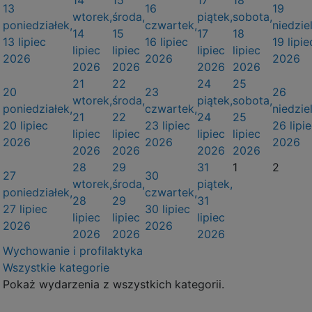
13
16
19
wtorek,
środa,
piątek,
sobota,
poniedziałek,
czwartek,
niedziel
14
15
17
18
13 lipiec
16 lipiec
19 lipie
lipiec
lipiec
lipiec
lipiec
2026
2026
2026
2026
2026
2026
2026
21
22
24
25
20
23
26
wtorek,
środa,
piątek,
sobota,
poniedziałek,
czwartek,
niedziel
21
22
24
25
20 lipiec
23 lipiec
26 lipi
lipiec
lipiec
lipiec
lipiec
2026
2026
2026
2026
2026
2026
2026
28
29
31
1
2
27
30
wtorek,
środa,
piątek,
poniedziałek,
czwartek,
28
29
31
27 lipiec
30 lipiec
lipiec
lipiec
lipiec
2026
2026
2026
2026
2026
Wychowanie i profilaktyka
Wszystkie kategorie
Pokaż wydarzenia z wszystkich kategorii.