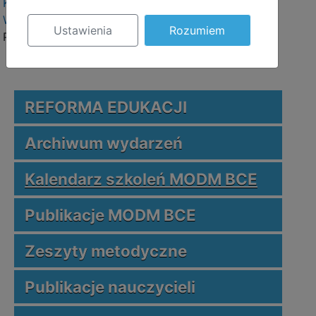
Kursy doskonalące
Wszystkie kategorie
Ustawienia
Rozumiem
Pokaż wydarzenia z wszystkich kategorii.
REFORMA EDUKACJI
Archiwum wydarzeń
Kalendarz szkoleń MODM BCE
Publikacje MODM BCE
Zeszyty metodyczne
Publikacje nauczycieli