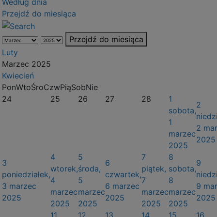
Według dnia
Przejdź do miesiąca
Przejdź do miesiąca
Luty
Marzec 2025
Kwiecień
Pon
Wto
Śro
Czw
Pią
Sob
Nie
24
25
26
27
28
1
2
sobota,
niedzi
1
2 ma
marzec
2025
2025
4
5
7
8
3
6
9
wtorek,
środa,
piątek,
sobota,
poniedziałek,
czwartek,
niedzi
4
5
7
8
3 marzec
6 marzec
9 ma
marzec
marzec
marzec
marzec
2025
2025
2025
2025
2025
2025
2025
11
12
13
14
15
16