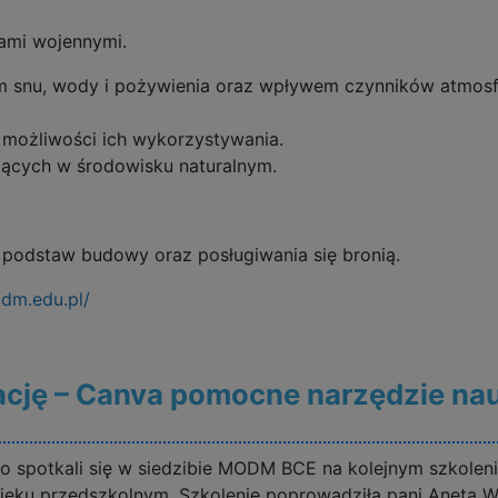
iami wojennymi.
m snu, wody i pożywienia oraz wpływem czynników atmosf
 możliwości ich wykorzystywania.
jących w środowisku naturalnym.
 podstaw budowy oraz posługiwania się bronią.
odm.edu.pl/
ację – Canva pomocne narzędzie na
 spotkali się w siedzibie MODM BCE na kolejnym szkoleni
wieku przedszkolnym. Szkolenie poprowadziła pani Aneta 