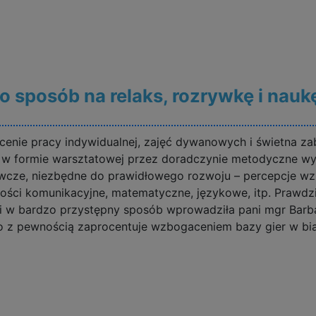
o sposób na relaks, rozrywkę i nau
icenie pracy indywidualnej, zajęć dywanowych i świetn
. w formie warsztatowej przez doradczynie metodyczne w
wcze, niezbędne do prawidłowego rozwoju – percepcje wzr
ności komunikacyjne, matematyczne, językowe, itp. Prawd
i w bardzo przystępny sposób wprowadziła pani mgr Barb
co z pewnością zaprocentuje wzbogaceniem bazy gier w bia