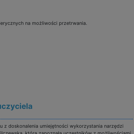
erycznych na możliwości przetrwania.
uczyciela
u z doskonalenia umiejętności wykorzystania narzędzi
Wilczewska, która zapoznała uczestników z możliwościami