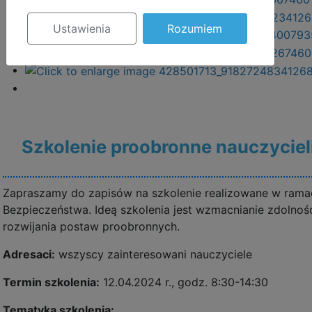
Ustawienia
Rozumiem
Szkolenie proobronne nauczyciel
Zapraszamy do zapisów na szkolenie realizowane w rama
Bezpieczeństwa. Ideą szkolenia jest wzmacnianie zdolnoś
rozwijania postaw proobronnych.
Adresaci:
wszyscy zainteresowani nauczyciele
Termin szkolenia:
12.04.2024 r., godz. 8:30-14:30
Tematyka szkolenia: