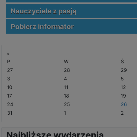
Nauczyciele z pasją
Pobierz informator
<
P
W
Ś
27
28
29
3
4
5
10
11
12
17
18
19
24
25
26
31
1
2
Najbliższe wydarzenia