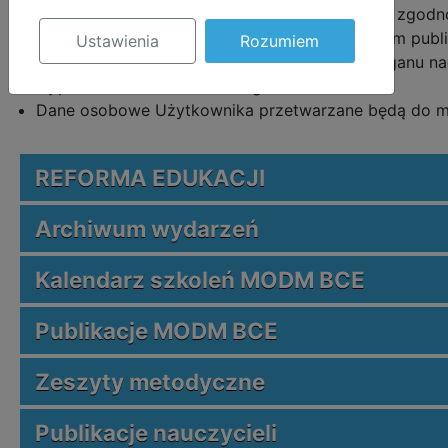
zgody w dowolnym momencie, bez wpływu na zgodnoś
Cofnięcie zgody jest jednoznaczne z usunięciem publ
Ustawienia
Rozumiem
Użytkownik ma prawo wniesienia skargi do organu 
są przez administratora niezgodnie z RODO.
Dane osobowe Użytkownika przetwarzane będą do mo
REFORMA EDUKACJI
Archiwum wydarzeń
Kalendarz szkoleń MODM BCE
Publikacje MODM BCE
Zeszyty metodyczne
Publikacje nauczycieli