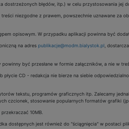
a dostrzeżonych błędów, itp.) w celu przystosowania jej d
 treści niezgodne z prawem, powszechnie uznawane za obra
ępem opisowym. W przypadku aplikacji powinna być dodat
roniczną na adres
publikacje@modm.bialystok.pl
, dostarcz
y powinny być przesłane w formie załączników, a nie w tre
 płycie CD - redakcja nie bierze na siebie odpowiedzialno
ytorów tekstu, programów graficznych itp. Zalecamy jedn
h czcionek, stosowanie popularnych formatów grafiki (jpg
e przekraczać 10MB.
ka dostępnych jest również do "ściągnięcia" w postaci plik