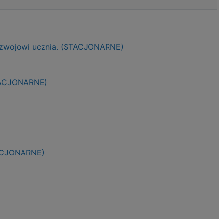
ozwojowi ucznia. (STACJONARNE)
STACJONARNE)
TACJONARNE)