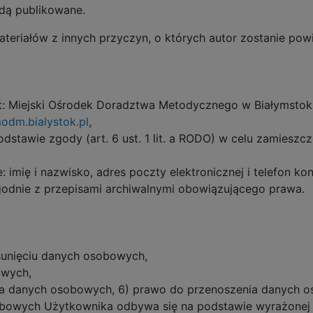
ędą publikowane.
eriałów z innych przyczyn, o których autor zostanie powi
: Miejski Ośrodek Doradztwa Metodycznego w Białymstoku
dm.bialystok.pl
,
awie zgody (art. 6 ust. 1 lit. a RODO) w celu zamieszcz
imię i nazwisko, adres poczty elektronicznej i telefon k
nie z przepisami archiwalnymi obowiązującego prawa.
unięciu danych osobowych,
owych,
ia danych osobowych, 6) prawo do przenoszenia danych 
bowych Użytkownika odbywa się na podstawie wyrażonej 