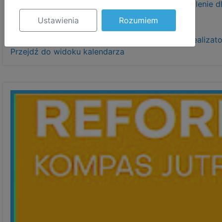
Apteczka pierwszej pomocy emocjonalnej - szkolenie 
piątek, 23.10.2026
Ustawienia
Rozumiem
17:00
20:00
Przyjaciele Zippiego - szkolenie dla przyszłych real
Przejdź do widoku kalendarza