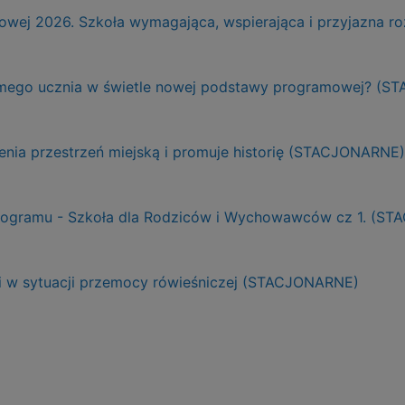
ej 2026. Szkoła wymagająca, wspierająca i przyjazna r
adomego ucznia w świetle nowej podstawy programowej? (
ienia przestrzeń miejską i promuje historię (STACJONARNE)
Programu - Szkoła dla Rodziców i Wychowawców cz 1. (S
ji w sytuacji przemocy rówieśniczej (STACJONARNE)