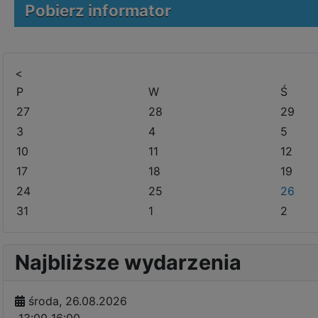
Pobierz informator
<
P
W
Ś
27
28
29
3
4
5
10
11
12
17
18
19
24
25
26
31
1
2
Najbliższe wydarzenia
środa, 26.08.2026