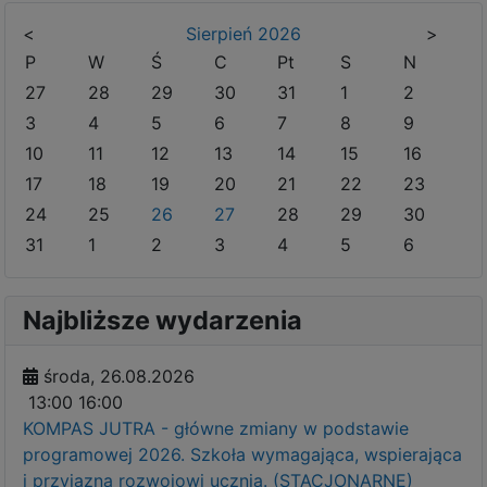
<
Sierpień
2026
>
P
W
Ś
C
Pt
S
N
27
28
29
30
31
1
2
3
4
5
6
7
8
9
10
11
12
13
14
15
16
17
18
19
20
21
22
23
24
25
26
27
28
29
30
31
1
2
3
4
5
6
Najbliższe wydarzenia
środa, 26.08.2026
13:00
16:00
KOMPAS JUTRA - główne zmiany w podstawie
programowej 2026. Szkoła wymagająca, wspierająca
i przyjazna rozwojowi ucznia. (STACJONARNE)