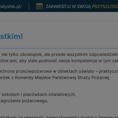
stkim!
ie tylko obowiązek, ale przede wszystkim odpowiedzialno
otne jest, aby stale podnosić swoje kompetencje w tym zak
Ochrona przeciwpożarowa w obiektach oświaty – praktycz
erżek z Komendy Miejskie Państwowej Straży Pożarnej.
 szkołach i placówkach oświatowych,
zagrożenia pożarowego,
tnikom za obecność, zaangażowanie i troskę o bezpiecz