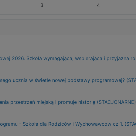
3
4
ej 2026. Szkoła wymagająca, wspierająca i przyjazna r
adomego ucznia w świetle nowej podstawy programowej? (
ienia przestrzeń miejską i promuje historię (STACJONARNE)
Programu - Szkoła dla Rodziców i Wychowawców cz 1. (S