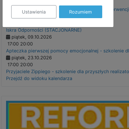
15:30
18:30
Metoda Wspólnej Sprawy jako pierwszy krok interwenc
Ustawienia
Rozumiem
piątek, 02.10.2026
17:00
20:00
Iskra Odporności (STACJONARNE)
piątek, 09.10.2026
17:00
20:00
Apteczka pierwszej pomocy emocjonalnej - szkolenie 
piątek, 23.10.2026
17:00
20:00
Przyjaciele Zippiego - szkolenie dla przyszłych real
Przejdź do widoku kalendarza