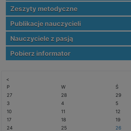
Zeszyty metodyczne
Publikacje nauczycieli
Nauczyciele z pasją
Pobierz informator
<
P
W
Ś
27
28
29
3
4
5
10
11
12
17
18
19
24
25
26