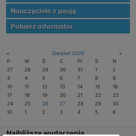
Nauczyciele z pasją
Pobierz informator
<
Sierpień
2026
>
P
W
Ś
C
Pt
S
N
27
28
29
30
31
1
2
3
4
5
6
7
8
9
10
11
12
13
14
15
16
17
18
19
20
21
22
23
24
25
26
27
28
29
30
31
1
2
3
4
5
6
Najbliższe wydarzenia