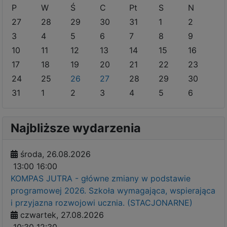
P
W
Ś
C
Pt
S
N
27
28
29
30
31
1
2
3
4
5
6
7
8
9
10
11
12
13
14
15
16
17
18
19
20
21
22
23
24
25
26
27
28
29
30
31
1
2
3
4
5
6
Najbliższe wydarzenia
środa, 26.08.2026
13:00
16:00
KOMPAS JUTRA - główne zmiany w podstawie
programowej 2026. Szkoła wymagająca, wspierająca
i przyjazna rozwojowi ucznia. (STACJONARNE)
czwartek, 27.08.2026
10:30
12:30