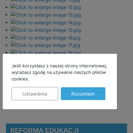
MOD_JBCOOKIES_LANG_HEADER_DEFAULT
Jeśli korzystasz z naszej strony internetowej,
wyrażasz zgodę na używanie naszych plików
cookies.
Ustawienia
Rozumiem
REFORMA EDUKACJI