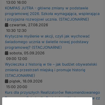
13:00
16:00
KOMPAS JUTRA - główne zmiany w podstawie
programowej 2026. Szkoła wymagająca, wspierająca
i przyjazna rozwojowi ucznia. (STACJONARNE)
czwartek, 27.08.2026
10:30
12:30
Krytyczne myślenie w akcji, czyli jak wychować
świadomego ucznia w świetle nowej podstawy
programowej? (STACJONARNE)
sobota, 05.09.2026
09:00
12:00
Wycieczka z historią w tle – jak budżet obywatelski
zmienia przestrzeń miejską i promuje historię
(STACJONARNE)
piątek, 18.09.2026
15:00
20:00
Kurs dla przyszłych Realizatorów Rekomendowanego
Programu - Szkoła dla Rodziców i Wychowawców cz
1. (STACJONARNE)