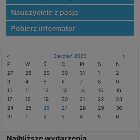
Nauczyciele z pasją
Pobierz informator
<
Sierpień
2026
>
P
W
Ś
C
Pt
S
N
27
28
29
30
31
1
2
3
4
5
6
7
8
9
10
11
12
13
14
15
16
17
18
19
20
21
22
23
24
25
26
27
28
29
30
31
1
2
3
4
5
6
Najbliższe wydarzenia