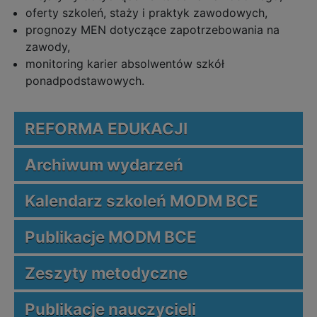
oferty szkoleń, staży i praktyk zawodowych,
prognozy MEN dotyczące zapotrzebowania na
zawody,
monitoring karier absolwentów szkół
ponadpodstawowych.
REFORMA EDUKACJI
Archiwum wydarzeń
Kalendarz szkoleń MODM BCE
Publikacje MODM BCE
Zeszyty metodyczne
Publikacje nauczycieli