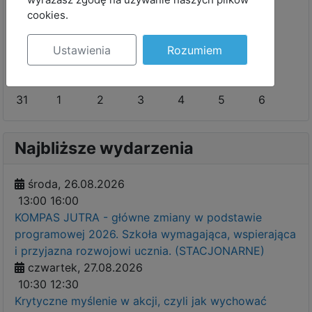
27
28
29
30
31
1
2
cookies.
3
4
5
6
7
8
9
10
11
12
13
14
15
16
Ustawienia
Rozumiem
17
18
19
20
21
22
23
24
25
26
27
28
29
30
31
1
2
3
4
5
6
Najbliższe wydarzenia
środa, 26.08.2026
13:00
16:00
KOMPAS JUTRA - główne zmiany w podstawie
programowej 2026. Szkoła wymagająca, wspierająca
i przyjazna rozwojowi ucznia. (STACJONARNE)
czwartek, 27.08.2026
10:30
12:30
Krytyczne myślenie w akcji, czyli jak wychować