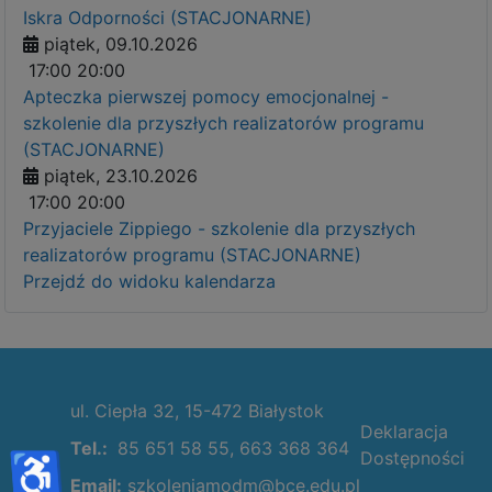
Iskra Odporności (STACJONARNE)
piątek, 09.10.2026
17:00
20:00
Apteczka pierwszej pomocy emocjonalnej -
szkolenie dla przyszłych realizatorów programu
(STACJONARNE)
piątek, 23.10.2026
17:00
20:00
Przyjaciele Zippiego - szkolenie dla przyszłych
realizatorów programu (STACJONARNE)
Przejdź do widoku kalendarza
ul. Ciepła 32, 15-472 Białystok
Deklaracja
Tel.:
85 651 58 55, 663 368 364
♿
Dostępności
Email:
szkoleniamodm@bce.edu.pl