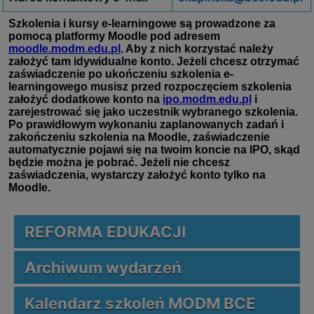
REFORMA EDUKACJI
Archiwum wydarzeń
Kalendarz szkoleń MODM BCE