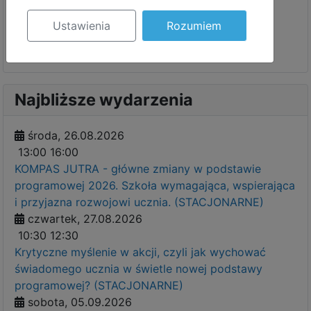
17
18
19
20
21
22
23
Ustawienia
Rozumiem
24
25
26
27
28
29
30
31
1
2
3
4
5
6
Najbliższe wydarzenia
środa, 26.08.2026
13:00
16:00
KOMPAS JUTRA - główne zmiany w podstawie
programowej 2026. Szkoła wymagająca, wspierająca
i przyjazna rozwojowi ucznia. (STACJONARNE)
czwartek, 27.08.2026
10:30
12:30
Krytyczne myślenie w akcji, czyli jak wychować
świadomego ucznia w świetle nowej podstawy
programowej? (STACJONARNE)
sobota, 05.09.2026